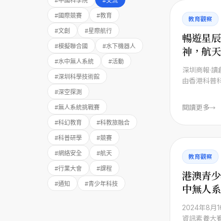
#
中國科學院
#
交流
#
國際競賽
#
教育
教育觀察
#
文創
#
星際航行
暢遊星辰
#
模擬聯合國
#
水下機器人
神，航天
#
水中無人系統
#
活動
家走進香
深圳商報·讀
#
深圳科學技術館
由香港科普
交流基金會
#
深空探測
想成長基 ...
閱讀更多
→
#
無人系統挑戰賽
#
科幻教育
#
科教旅融合
#
科普研學
#
競賽
#
網絡安全
#
航天
教育觀察
#
行業大會
#
課程
港澳青少
#
通知
#
青少年科技
中無人系
曉
2024年8
資訊素養大