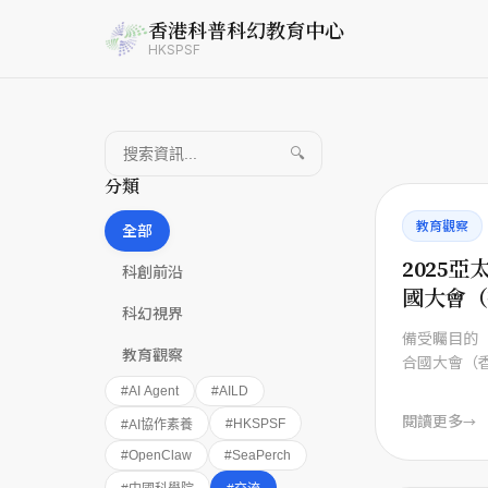
香港科普科幻教育中心
HKSPSF
🔍
分類
教育觀察
全部
2025
科創前沿
國大會（
科幻視界
行
備受矚目的「
教育觀察
合國大會（香
14日至16
#
AI Agent
#
AILD
行。 ...
閱讀更多
→
#
HKSPSF
#
AI協作素養
#
OpenClaw
#
SeaPerch