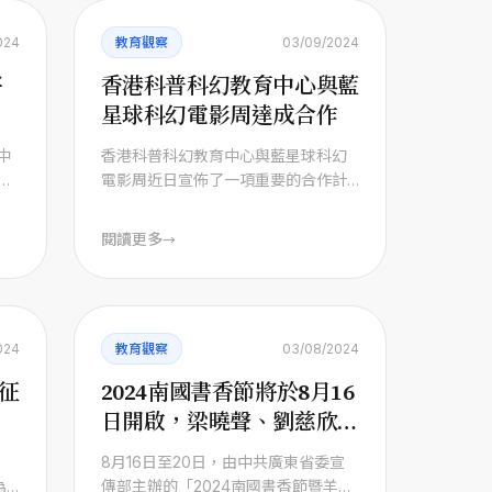
024
教育觀察
03/09/2024
將
香港科普科幻教育中心與藍
星球科幻電影周達成合作
中
香港科普科幻教育中心與藍星球科幻
全
電影周近日宣佈了一項重要的合作計
畫： 自第六屆起，香港科普科幻教育
中心將成為藍 ...
閱讀更多
→
024
教育觀察
03/08/2024
征
2024南國書香節將於8月16
日開啟，梁曉聲、劉慈欣、
麥家、馬伯庸都要來~
8月16日至20日，由中共廣東省委宣
為
傳部主辦的「2024南國書香節暨羊城