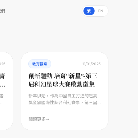
我們
繁
EN
025
教育觀察
11/01/2025
青
創新驅動 培育“新星”-第三
屆科幻星球大賽啟動徵集
者
新年伊始，作為中國自主打造的超高
競
獎金額國際性綜合科幻賽事，第三屆
決
科幻星球大賽徵集工作於日前起正式
啟動。 作為2 ...
閱讀更多
→