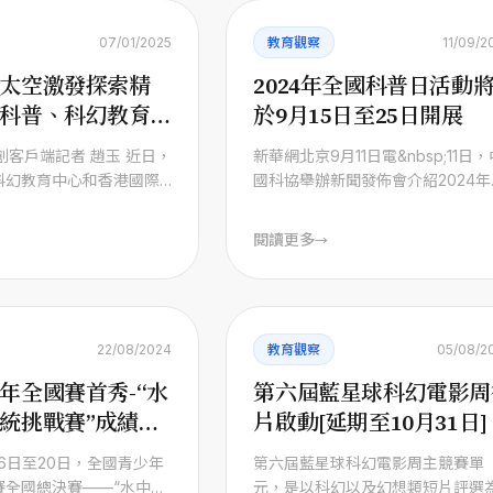
07/01/2025
教育觀察
11/09/2
太空激發探索精
2024年全國科普日活動
科普、科幻教育專
於9月15日至25日開展
港校園
創客戶端記者 趙玉 近日，
新華網北京9月11日電&nbsp;11日，
科幻教育中心和香港國際
國科協舉辦新聞發佈會介紹2024年
聯合主辦、深圳科學與幻
國科普日活動開展有關情況。 據 ...
閱讀更多
→
22/08/2024
教育觀察
05/08/2
年全國賽首秀-“水
第六屆藍星球科幻電影周
統挑戰賽”成績揭
片啟動[延期至10月31日]
月16日至20日，全國青少年
第六屆藍星球科幻電影周主競賽單
賽全國總決賽——“水中無
元，是以科幻以及幻想類短片評選