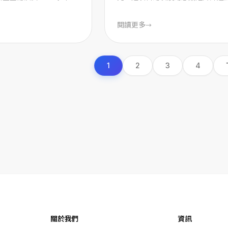
賽”在浙江桐鄉隆重舉行。
主，同時推薦優秀科幻長片作品的
心板塊。 藍星球 ...
閱讀更多
→
1
2
3
4
關於我們
資訊