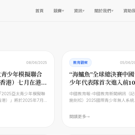
首頁
競賽
資訊
關於我們
資助
▼
▼
▼
08/06/2025
教育觀察
05/06/2
亞太青少年模擬聯合
“海鱸魚”全球總決賽中國
香港）七月在港舉
少年代表隊首次進入前10
名
2025亞太青少年模擬聯
中國教育報-中國教育新聞網訊（記
港）」將於2025年7月
施劍松）2025國際青少年無人系統
日在香港理工大學隆重舉
技挑戰賽水下項目“海鱸魚”全球總
賽成 ...
閱讀更多
→