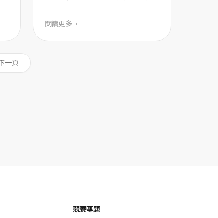
核
書展」（以下簡稱「南國書香節」）
將在廣 ...
閱讀更多
→
下一頁
競賽專題