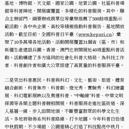
基地、博物館、天文館、國家公園、地質公園、社區科普場
館等科普陣地，開展廣覆蓋、多樣化的科普服務。其中，聯
合主辦部門、綱要辦成員單位等彙聚推薦了300餘項重點示
範活動，各中央企業、高校等積極推動科普報告、基地開放
活動。截至目前，全國科普日平臺（
www.kepuri.cn
）彙
聚了10多萬場各地活動，活動開展覆蓋31個省（區、市）和
新疆生產建設兵團。香港、澳門也將開展近40項重點科普活
動。活動構建了多方協同的社會化科普大格局，為科技工作
者、科普創作者和廣大公眾搭建了高質量的科普服務平臺。
二是突出科普惠民。科普與科幻、文化、藝術、旅遊、體育
融合創新，科普集市、科普劇、燈光秀、實驗秀、科幻繪畫
展、科幻電影展映以及奧運科普、“中軸線”科普、中華文明
探源等各類主題科普競相開展，科普服務走進社區街道、深
入基層一線、步入田間地頭，不斷豐富群眾的科學文化生
活。多地將發佈系列科普路線、打卡地圖。今年科普日恰逢
中秋假期，不少場館、公園還精心打造了科技點亮中秋月、