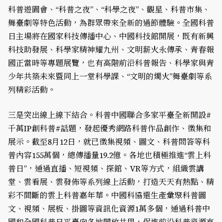
科普遊園會、“科普之夜”、“科學之夜”、觀星、科普市集、
舞臺劇等特色活動，為群眾帶來全新的過節體驗。全國科普
日主場將在國家科技傳播中心、中國科技館開展，既有新興
科技助發展、科學家精神耀九州、文明薪火永傳承、青春報
國正當時等專題展覽，也有高階前沿科普報告、科學家與青
少年共築未來暨同上一堂科學課、“文明的燭火”舞臺劇等系
列精彩活動。
三是突出線上線下結合。科普中國聯合多家平臺全新開設#
千萬IP創科普#話題，發起優秀網路科普作品創作、徵集和
展示。截至8月12日，就已徵集視頻、圖文、科普問答等科
普內容155萬個，總傳播量19.2億。各地也積極推進“雲上科
普日”，通過直播、短視頻、探館、VR等方式，組織雲講
堂、雲看展、雲發佈等系列線上活動，打造天天有熱點、精
彩不間斷的雲上科普嘉年華。中國科協還生產彙聚科普圖
文、視頻、展板、掛圖等資訊化資源1萬多個，通過科普中
國和全國科普日平臺向各地開放共用，促進前沿科普資源直