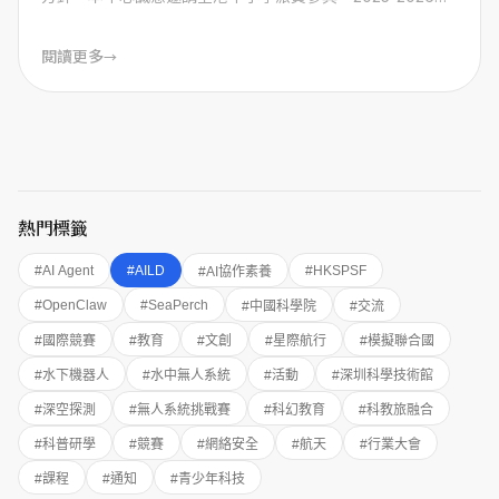
年全國青少年勞動技能與智能設計大賽（AILD）」香港賽區
選拔賽。
閱讀更多
→
熱門標籤
#
AI Agent
#
AILD
#
HKSPSF
#
AI協作素養
#
OpenClaw
#
SeaPerch
#
中國科學院
#
交流
#
國際競賽
#
教育
#
文創
#
星際航行
#
模擬聯合國
#
水下機器人
#
水中無人系統
#
活動
#
深圳科學技術館
#
深空探測
#
無人系統挑戰賽
#
科幻教育
#
科教旅融合
#
科普研學
#
競賽
#
網絡安全
#
航天
#
行業大會
#
課程
#
通知
#
青少年科技