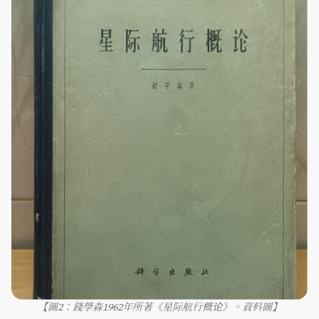
【圖2：錢學森1962年所著《星际航行概论》。資料圖】