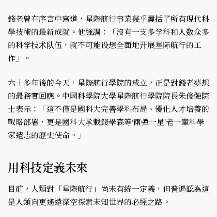
錢老曾在序言中寫道，星際航行事業幾乎囊括了所有現代科
學技術的最新成就。他強調：「沒有一支多学科和人数众多
的科学技术队伍，就不可能设想全面地开展星际航行的工
作」。
六十多年後的今天，星際航行學院的成立，正是對錢老夢想
的最務實回應。中國科學院大學星際航行學院院長朱俊強院
士表示：「這不僅是國科大完善學科布局、優化人才培養的
戰略部署，更是國科大承載錢學森等‘兩彈一星’老一輩科學
家遺志的歷史使命。」
用科技定義未來
目前，人類對「星際航行」尚未有統一定義，但普遍認為這
是人類向更遙遠深空探索未知世界的必經之路。