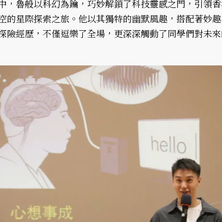
中，魯般以科幻為鑰，巧妙解鎖了科技靈感之門，引領香
空的星際探索之旅。他以其獨特的幽默風趣，搭配著妙趣
探險經歷，不僅逗樂了全場，更深深觸動了同學們對未來