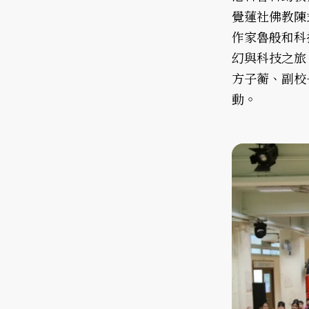
覺蓮社佛教陳
作家魯般和科
幻與科技之旅
方子蘅、副校
動。