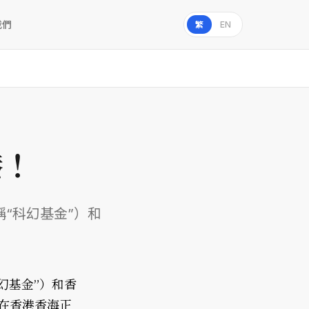
我們
繁
EN
港！
“科幻基金”）和
幻基金”）和香
在香港香海正