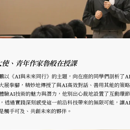
大使、青年作家魯般在授課
鵬以《AI與未來同行》的主題，向在座的同學們剖析了A
大展拳腳，精妙地傳授了與AI高效對話、善用其能的策
體驗AI技術的魅力與潛力，他別出心裁地設置了互動環
創，透過實踐深刻感受這一前沿科技帶來的無限可能，讓A
是觸手可及、共創未來的夥伴。