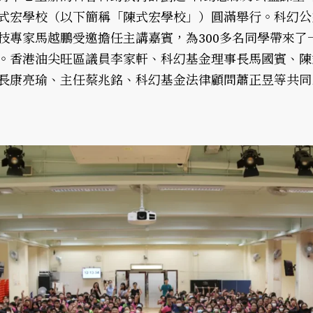
式宏學校（以下簡稱「陳式宏學校」）圓滿舉行。科幻公
技專家馬越鵬受邀擔任主講嘉賓，為300多名同學帶來了
。香港油尖旺區議員李家軒、科幻基金理事長馬國賓、陳
長康亮瑜、主任蔡兆銘、科幻基金法律顧問蕭正昱等共同