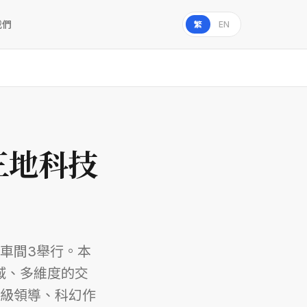
我們
繁
EN
三地科技
車間3舉行。本
域、多維度的交
級領導、科幻作