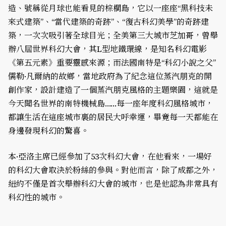
造、號稱從月球也能看見的棕櫚島，它以一座座“黑科技未
來式建築”、“當代建築的奇跡”、“復古科幻美學”的奇跡建
築，一次次吸引著全球目光；全美第三大城市芝加哥，曾舉
辦八屆世界科幻大會，其L型地鐵環線，是知名科幻電影
《第五元素》重要靈感來源；而法國南特是“科幻小說之父”
儒勒·凡爾納的故鄉，當地政府為了紀念這位蒸汽朋克的開
創作家，設計建造了一個蒸汽朋克風格的主題樂園，這就是
今天聞名世界的南特機械島……每一座年度科幻風格城市，
都讓生活在這座城市裏的居民大呼幸運，畢竟每一天都能在
身邊發現科幻的驚喜。
本·亞洛主席已經參加了53次科幻大會，在他看來，一場好
的科幻大會取決於粉絲的參與。對他而言，除了成都之外，
紐約不僅是首次舉辦科幻大會的城市，也是他認為非常具有
科幻性的城市。