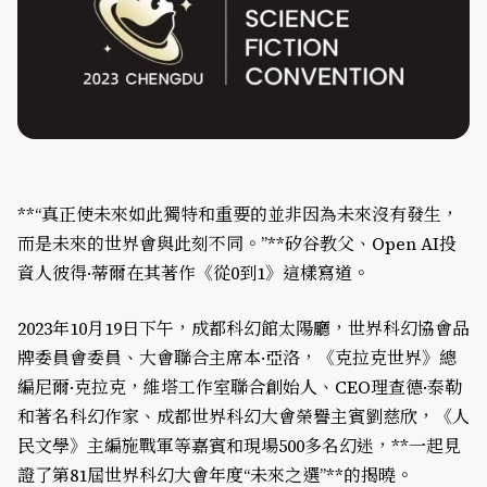
**“真正使未來如此獨特和重要的並非因為未來沒有發生，
而是未來的世界會與此刻不同。”**矽谷教父、Open AI投
資人彼得·蒂爾在其著作《從0到1》這樣寫道。
2023年10月19日下午，成都科幻館太陽廳，世界科幻協會品
牌委員會委員、大會聯合主席本·亞洛，《克拉克世界》總
編尼爾·克拉克，維塔工作室聯合創始人、CEO理查德·泰勒
和著名科幻作家、成都世界科幻大會榮譽主賓劉慈欣，《人
民文學》主編施戰軍等嘉賓和現場500多名幻迷，**一起見
證了第81屆世界科幻大會年度“未來之選”**的揭曉。