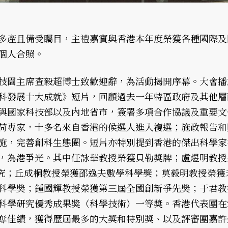
多產且備受矚目，主禮嘉賓與香港本年度榮獲各種國際及
個人合照。
技園主席查毅超博士致歡迎辭，為活動揭開序幕。大會播
科發展十大成就》短片，回顧過去一年特區政府及其他層
與國家科技部以及內地省市，簽署多項合作協議及重要文
荷專家，十多名來自香港的候選人進入複選；施政報告和
施，完善創科生態圈。短片亦特別提到香港的傑出科學家
，為港爭光。其中任詠華教授榮獲貝勒奬牌；盧煜明教授
究；丘成桐教授榮獲邵逸夫數學科學獎；莫毅明教授榮獲
科學奬；鍾國輝教授榮獲第三屆全國創新爭先奬；于君教
科學研究優秀成果奬（科學技術）一等奬。香港代表團在2
奪佳績，獲得歷屆最多的大獎和特別獎、以及評審團嘉許