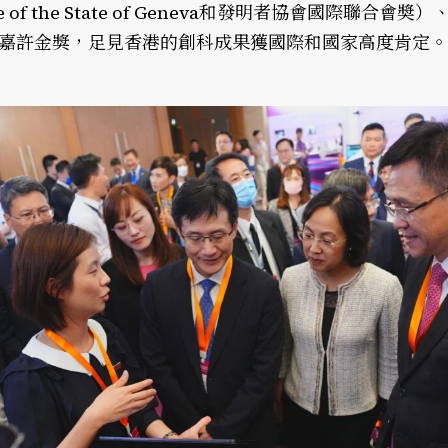
e of the State of Geneva和發明者協會國際聯合會
團嘉許金獎，足見香港的創科成果獲國際和國家高度肯定。